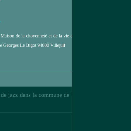
e
: Maison de la citoyenneté et de la vie des
rue Georges Le Bigot 94800 Villejuif
e de jazz dans la commune de Villejuif et