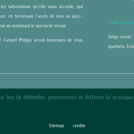
 les subventions qu’elle nous accorde, qui
ure, en favorisant l’accès de tous au jazz -
Toute l'équip
out en soutenant le spectacle vivant.
Siège social 
T Gérard Philipe seront heureuses de vous
quartiers, 6 
our but de défendre, promouvoir et diffuser la musiqu
Sitemap
credits