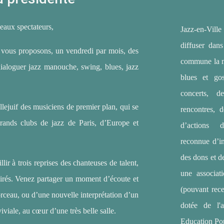
eaux spectateurs,
Jazz-en-Ville
diffuser dan
 vous proposons, un vendredi par mois, des
commune la m
 dialoguer jazz manouche, swing, blues, jazz
blues et go
concerts, d
llejuif des musiciens de premier plan, qui se
rencontres, 
grands clubs de jazz de Paris, d’Europe et
d’actions d
reconnue d’in
des dons et de
lir à trois reprises des chanteuses de talent,
une associat
spirés. Venez partager un moment d’écoute et
(pouvant rece
ceau, ou d’une nouvelle interprétation d’un
dotée de l'
iale, au cœur d’une très belle salle.
Education Pop